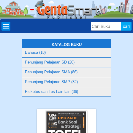
Home
Daftar
Buku
KATALOG BUKU
Bahasa (18)
Bonus
Penunjang Pelajaran SD (20)
Aplikasi
Penunjang Pelajaran SMA (86)
Download
Penunjang Pelajaran SMP (32)
Tryout
Psikotes dan Tes Lain-lain (36)
Online