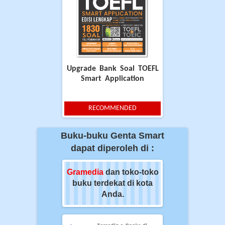
Upgrade Bank Soal TOEFL
Smart Application
RECOMMENDED
Buku-buku Genta Smart
dapat diperoleh di :
ia
dan toko-toko
Gramedia
dan toko-toko
Gramedia
dan t
erdekat di kota
buku terdekat di kota
buku terdekat 
Anda.
Anda.
Anda.