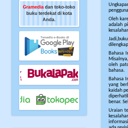
Ungkapan
oko-toko
Gramedia
dan toko-toko
Gramedia
dan toko-t
pengguna
di kota
buku terdekat di kota
buku terdekat di kot
Oleh kare
Anda.
Anda.
adalah pi
kesalaha
Jadi,buk
dilengkap
Bahasa I
Misalnya,
oleh pat
bahasa.
Bahasa I
yang ber
kaidah p
diperhat
benar. Se
Uraian te
kesalahan
informas
ada revis