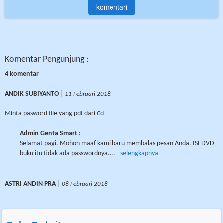
Komentar Pengunjung :
4 komentar
ANDIK SUBIYANTO
|
11 Februari 2018
Minta pasword file yang pdf dari Cd
Admin Genta Smart :
Selamat pagi. Mohon maaf kami baru membalas pesan Anda. ISI DVD
buku itu tidak ada passwordnya....
- selengkapnya
ASTRI ANDIN PRA
|
08 Februari 2018
kaset saya tidak bisa dibukak . kalau pun bisa cuma suaranya doang .
bagaimana caranya yah...yang usbn juga gak bisa dibukak