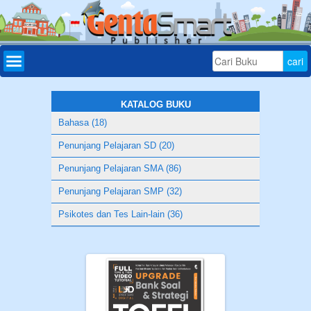
Home
Daftar
Buku
KATALOG BUKU
Bahasa (18)
Bonus
Penunjang Pelajaran SD (20)
Aplikasi
Penunjang Pelajaran SMA (86)
Download
Penunjang Pelajaran SMP (32)
Tryout
Psikotes dan Tes Lain-lain (36)
Online