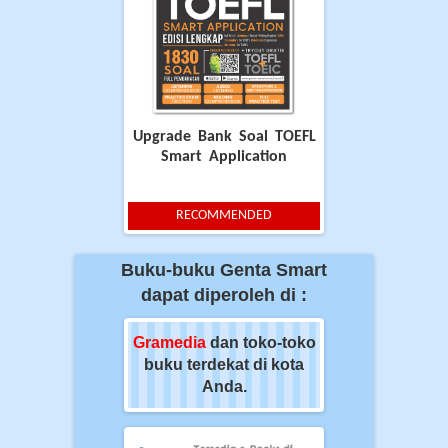
Upgrade Bank Soal TOEFL
Smart Application
RECOMMENDED
Buku-buku Genta Smart
dapat diperoleh di :
ia
dan toko-toko
Gramedia
dan toko-toko
Gramedia
dan t
erdekat di kota
buku terdekat di kota
buku terdekat 
Anda.
Anda.
Anda.