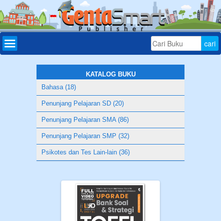
Home
Daftar
Buku
KATALOG BUKU
Bahasa (18)
Bonus
Penunjang Pelajaran SD (20)
Aplikasi
Penunjang Pelajaran SMA (86)
Download
Penunjang Pelajaran SMP (32)
Tryout
Psikotes dan Tes Lain-lain (36)
Online