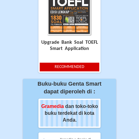
Upgrade Bank Soal TOEFL
Smart Application
RECOMMENDED
Buku-buku Genta Smart
dapat diperoleh di :
ia
dan toko-toko
Gramedia
dan toko-toko
Gramedia
dan t
erdekat di kota
buku terdekat di kota
buku terdekat 
Anda.
Anda.
Anda.