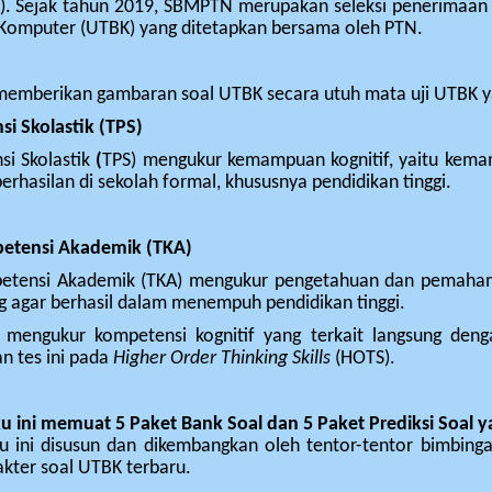
. Sejak tahun 2019, SBMPTN merupakan seleksi penerimaan 
oko
 Komputer (UTBK) yang ditetapkan bersama oleh PTN.
a
 memberikan gambaran soal UTBK secara utuh mata uji UTBK ya
si Skolastik (TPS)
si Skolastik
(
TPS) mengukur kemampuan kognitif, yaitu ke
erhasilan di sekolah formal, khususnya pendidikan tinggi.
etensi Akademik (TKA)
etensi Akademik (TKA) mengukur pengetahuan dan pemahaman
g agar berhasil dalam menempuh pendidikan tinggi.
 mengukur kompetensi kognitif yang terkait langsung denga
n tes ini pada
Higher Order Thinking Skills
(HOTS).
u ini memuat 5 Paket Bank Soal dan 5 Paket Prediksi Soal y
u ini disusun dan dikembangkan oleh tentor-tentor bimbinga
akter soal UTBK terbaru.