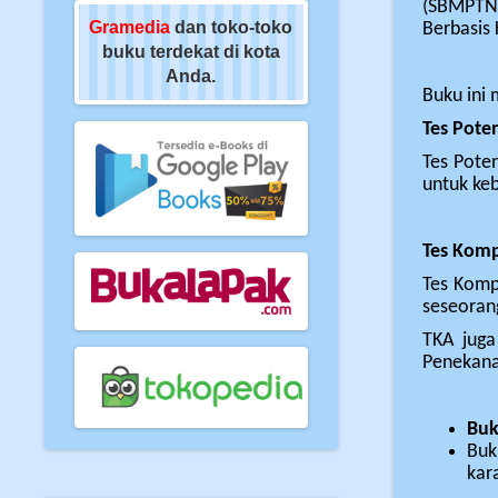
(SBMPTN)
oko-toko
Gramedia
dan toko-toko
Gramedia
dan toko-t
Berbasis
di kota
buku terdekat di kota
buku terdekat di kot
Anda.
Anda.
Buku ini
Tes Poten
Tes Poten
untuk keb
Tes Komp
Tes Komp
seseoran
TKA juga
Penekana
Buk
Buk
kar