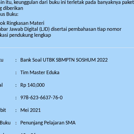
ain itu, keunggulan dari buku ini terletak pada banyaknya pak
g diberikan
us Buku:
ok Ringkasan Materi
bar Jawab Digital (LJD) disertai pembahasan tiap nomor
ikasi pendukung lengkap
ku
:
Bank Soal UTBK SBMPTN SOSHUM 2022
:
Tim Master Eduka
al
:
Rp 140,000
:
978-623-6637-76-0
bit
:
Mei 2021
 Buku
:
Penunjang Pelajaran SMA