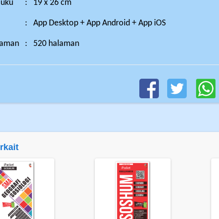
Buku
:
19 x 26 cm
:
App Desktop + App Android + App iOS
laman
:
520 halaman
rkait