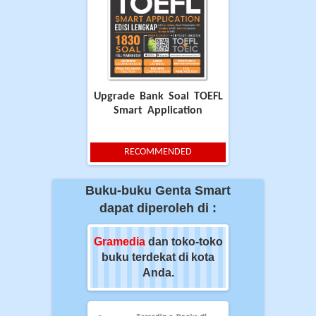
Upgrade Bank Soal TOEFL
Smart Application
RECOMMENDED
Buku-buku Genta Smart
dapat diperoleh di :
ia
dan toko-toko
Gramedia
dan toko-toko
Gramedia
dan t
erdekat di kota
buku terdekat di kota
buku terdekat 
Anda.
Anda.
Anda.