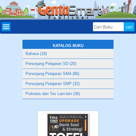
Home
Daftar
Buku
KATALOG BUKU
Bahasa (18)
Bonus
Penunjang Pelajaran SD (20)
Aplikasi
Penunjang Pelajaran SMA (86)
Download
Penunjang Pelajaran SMP (32)
Tryout
Psikotes dan Tes Lain-lain (36)
Online