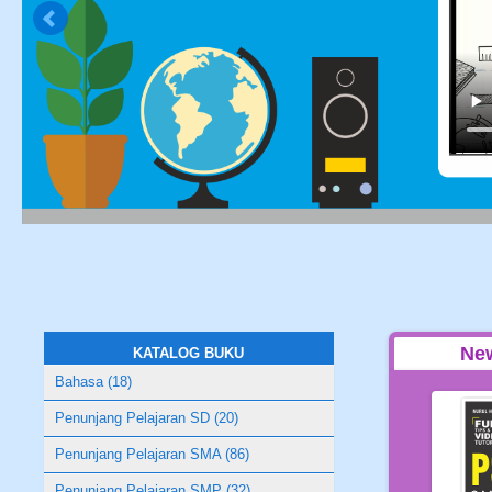
Ne
KATALOG BUKU
Bahasa (18)
Penunjang Pelajaran SD (20)
Penunjang Pelajaran SMA (86)
Penunjang Pelajaran SMP (32)