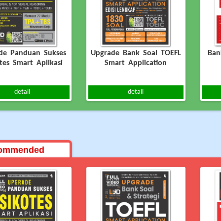
oko
a
de Panduan Sukses
Upgrade Bank Soal TOEFL
Ban
tes Smart Aplikasi
Smart Application
detail
detail
ommended