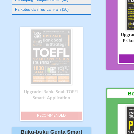
Psikotes dan Tes Lain-lain (36)
Upgra
Psiko
Upgrade Bank Soal &
Be
Strategi TOEFL
RECOMMENDED
Buku-buku Genta Smart