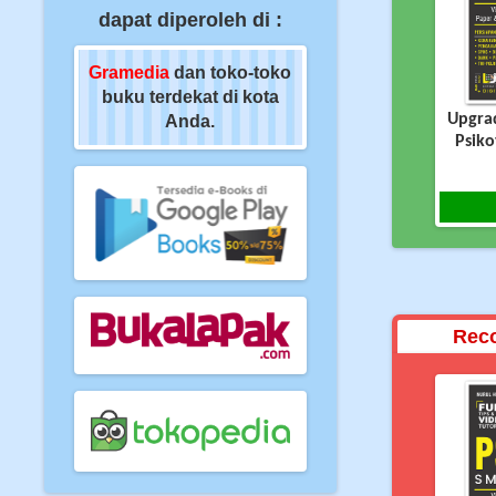
dapat diperoleh di :
oko-toko
Gramedia
dan toko-toko
Gramedia
dan toko-t
di kota
buku terdekat di kota
buku terdekat di kot
Upgra
Anda.
Anda.
Psiko
Rec