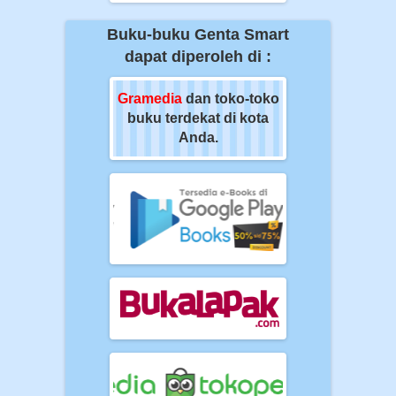
Buku-buku Genta Smart
dapat diperoleh di :
ia
dan toko-toko
Gramedia
dan toko-toko
Gramedia
dan t
erdekat di kota
buku terdekat di kota
buku terdekat 
Anda.
Anda.
Anda.