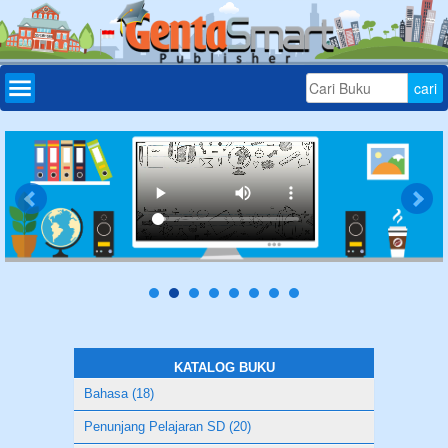
Home
Daftar
Buku
Bonus
Aplikasi
Download
Tryout
Online
KATALOG BUKU
Bahasa (18)
Penunjang Pelajaran SD (20)