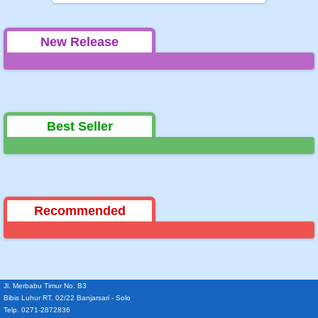
New Release
Best Seller
Recommended
Jl. Merbabu Timur No. B3
Bibis Luhur RT. 02/22 Banjarsari - Solo
Telp. 0271-2872836