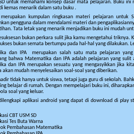
 SD untuk memahami konsep dasar mata pelajaran. Buku in
oko
di kemas menarik dalam satu buku .
a
 merupakan kumpulan ringkasan materi pelajaran untuk S
an pengguna dalam mendalami materi dan pengaplikasiannya, 
tihan. Tata letak yang menarik menjadikan buku ini mudah untu
suksesan bukan perkara sulit jika kamu mengetahui triknya. K
Sukses bukan semata bertumpu pada hal-hal yang dilakukan. Le
ka dan IPA merupakan salah satu mata pelajaran yang d
g bahwa Matematika dan IPA adalah pelajaran yang sulit a
ka dan IPA merupakan sesuatu yang mengasyikkan jika k
ta akan mudah menyelesaikan soal-soal yang diberikan.
hadir tidak hanya untuk siswa, tetapi juga guru di sekolah. B
ng belajar di rumah. Dengan mempelajari buku ini, diharapk
ola soal yang keluar.
dilengkapi aplikasi android yang dapat di download di play s
ikasi CBT USM SD
ikasi Tes Buta Warna
ok Pembahasan Matematika
ok Pembahasan IPA