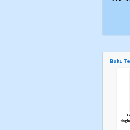
Buku Te
P
Ringk