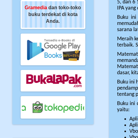
5, dan 6
oko-toko
Gramedia
dan toko-toko
Gramedia
dan toko-t
IPA yang 
di kota
buku terdekat di kota
buku terdekat di kot
Buku ini
Anda.
Anda.
memudahk
sarana la
Meraih ke
terbaik. 
Matemati
memandan
Matemati
dasar, ki
Buku ini 
pendampi
tentang p
Buku ini 
yaitu:
Apl
Apl
Vbo
Vbo