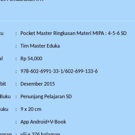
ku
:
Pocket Master Ringkasan Materi MIPA : 4-5-6 SD
:
Tim Master Eduka
al
:
Rp 54,000
:
978-602-6991-33-1/602-699-133-6
bit
:
Desember 2015
 Buku
:
Penunjang Pelajaran SD
Buku
:
9 x 20 cm
:
App Android+V-Book
laman
:
viii + 376 halaman