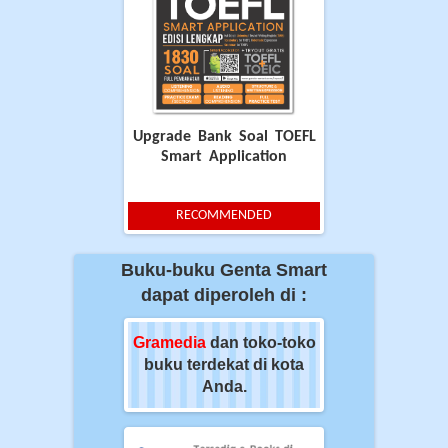
Upgrade Bank Soal TOEFL
Smart Application
RECOMMENDED
Buku-buku Genta Smart
dapat diperoleh di :
ia
dan toko-toko
Gramedia
dan toko-toko
Gramedia
dan t
erdekat di kota
buku terdekat di kota
buku terdekat 
Anda.
Anda.
Anda.