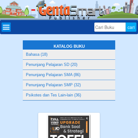
Home
Daftar
Buku
KATALOG BUKU
Bahasa (18)
Bonus
Penunjang Pelajaran SD (20)
Aplikasi
Penunjang Pelajaran SMA (86)
Download
Penunjang Pelajaran SMP (32)
Tryout
Psikotes dan Tes Lain-lain (36)
Online