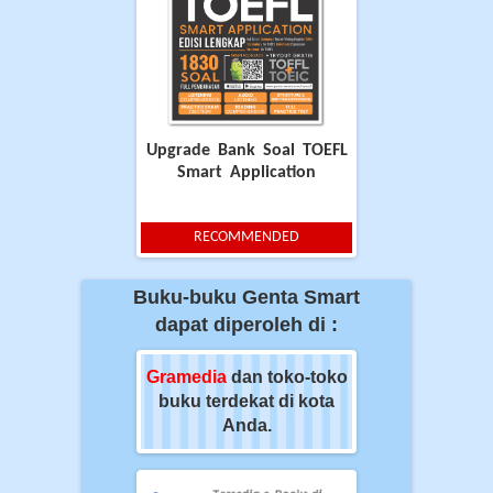
Upgrade Bank Soal TOEFL
Smart Application
RECOMMENDED
Buku-buku Genta Smart
dapat diperoleh di :
ia
dan toko-toko
Gramedia
dan toko-toko
Gramedia
dan t
erdekat di kota
buku terdekat di kota
buku terdekat 
Anda.
Anda.
Anda.