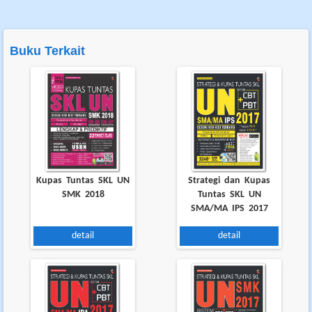
Stok nya masih ada?
Buku Terkait
Admin Genta Smart :
Untuk ketersedian stok buku kami silahkan kunjungi lapak berikut: -...
-
selengkapnya
BUSTAM K RENNGI
|
27 September 2017
Semoga selalu menyajikan yg terbaik bagi peningkatan mutu pendidikan di
negara kesatuan Republik Indonesia khususnya tk pendidikan menengah.
Kupas Tuntas SKL UN
Strategi dan Kupas
Admin Genta Smart :
SMK 2018
Tuntas SKL UN
Salam. Selamat pagi. Terima kasih atas apresiasi Anda. Kami juga
SMA/MA IPS 2017
mohon saran dan kritik dari Anda...
- selengkapnya
detail
detail
MIEYLA
|
10 September 2017
Aku mau belajar