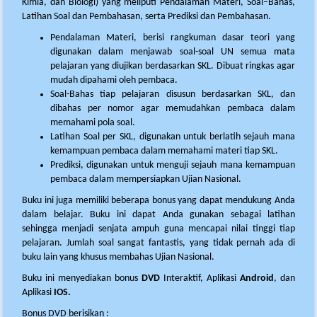
Kimia, dan Biologi) yang meliputi Pendalaman Materi, Soal–Bahas,
Latihan Soal dan Pembahasan, serta Prediksi dan Pembahasan.
Pendalaman Materi, berisi rangkuman dasar teori yang
digunakan dalam menjawab soal-soal UN semua mata
pelajaran yang diujikan berdasarkan SKL. Dibuat ringkas agar
mudah dipahami oleh pembaca.
Soal-Bahas tiap pelajaran disusun berdasarkan SKL, dan
dibahas per nomor agar memudahkan pembaca dalam
memahami pola soal.
Latihan Soal per SKL, digunakan untuk berlatih sejauh mana
kemampuan pembaca dalam memahami materi tiap SKL.
Prediksi, digunakan untuk menguji sejauh mana kemampuan
pembaca dalam mempersiapkan Ujian Nasional.
Buku ini juga memiliki beberapa bonus yang dapat mendukung Anda
dalam belajar. Buku ini dapat Anda gunakan sebagai latihan
sehingga menjadi senjata ampuh guna mencapai nilai tinggi tiap
pelajaran. Jumlah soal sangat fantastis, yang tidak pernah ada di
buku lain yang khusus membahas Ujian Nasional.
Buku ini menyediakan bonus
DVD
Interaktif, Aplikasi
Android
, dan
Aplikasi
IOS.
Bonus DVD berisikan :