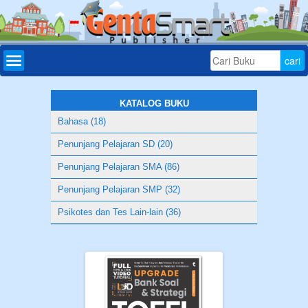
Home
Daftar
Buku
KATALOG BUKU
Bahasa (18)
Bonus
Penunjang Pelajaran SD (20)
Aplikasi
Penunjang Pelajaran SMA (86)
Download
Penunjang Pelajaran SMP (32)
Tryout
Psikotes dan Tes Lain-lain (36)
Online