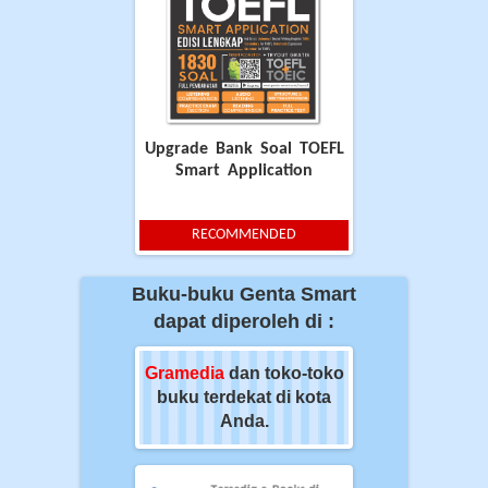
Upgrade Bank Soal TOEFL
Smart Application
RECOMMENDED
Buku-buku Genta Smart
dapat diperoleh di :
ia
dan toko-toko
Gramedia
dan toko-toko
Gramedia
dan t
erdekat di kota
buku terdekat di kota
buku terdekat 
Anda.
Anda.
Anda.