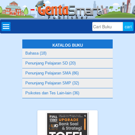
Home
Daftar
Buku
KATALOG BUKU
Bahasa (18)
Bonus
Penunjang Pelajaran SD (20)
Aplikasi
Penunjang Pelajaran SMA (86)
Download
Penunjang Pelajaran SMP (32)
Tryout
Psikotes dan Tes Lain-lain (36)
Online