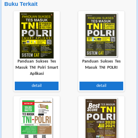
Buku Terkait
Admin Genta Smart :
Salam Mohon maaf kami baru membalas pesan Anda karena beberapa
hari kemari libur. Baik. Anda...
- selengkapnya
GILANG
|
04 September 2019
Untuk kode yang ada di aplikasi, cari kode di buku best score TNI POLRI
dimana ya. Tempat kodenya?
Panduan Sukses Tes
Panduan Sukses Tes
Admin Genta Smart :
Masuk TNI Polri Smart
Masuk TNI POLRI
Kode ada di bagian prelim (cover dalam, prakata/kata pengantar,
Aplikasi
daftar isi, dan lainnya). Silakan...
- selengkapnya
detail
detail
B AJA
|
30 Agustus 2019
Kode nya gimana?
Admin Genta Smart :
Kode ada di bagian prelim (cover dalam, kata pengantar/prakata,
daftar isi, dan lainnya). Silakan...
- selengkapnya