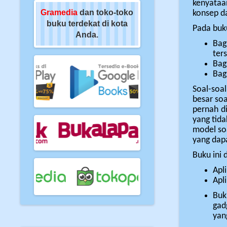
kenyataa
oko-toko
Gramedia
dan toko-toko
Gramedia
dan toko-t
konsep da
di kota
buku terdekat di kota
buku terdekat di kot
Pada buku
Anda.
Anda.
Bag
ter
Bag
Bagi
Soal-soal
besar so
pernah d
yang tid
model soa
yang dapa
Buku ini 
Apl
Apl
Buk
gad
yan