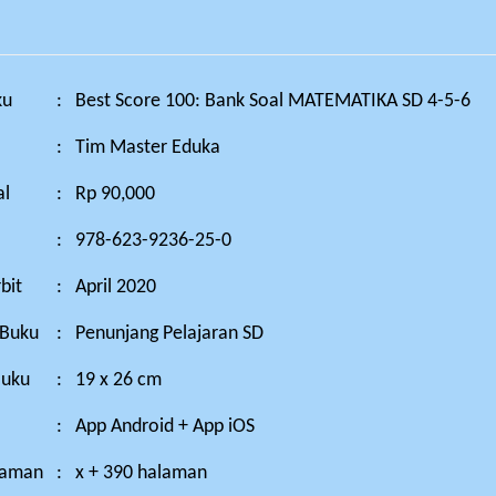
ku
:
Best Score 100: Bank Soal MATEMATIKA SD 4-5-6
:
Tim Master Eduka
al
:
Rp 90,000
:
978-623-9236-25-0
bit
:
April 2020
 Buku
:
Penunjang Pelajaran SD
Buku
:
19 x 26 cm
:
App Android + App iOS
laman
:
x + 390 halaman