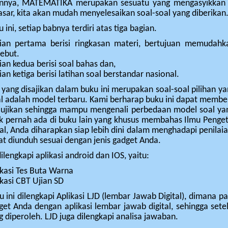
nnya, MATEMATIKA merupakan sesuatu yang mengasyikkan 
oko
sar, kita akan mudah menyelesaikan soal-soal yang diberikan
a
 ini, setiap babnya terdiri atas tiga bagian.
ian pertama berisi ringkasan materi, bertujuan memudahk
sebut.
ian kedua berisi soal bahas dan,
an ketiga berisi latihan soal berstandar nasional.
 yang disajikan dalam buku ini merupakan soal-soal pilihan ya
al adalah model terbaru. Kami berharap buku ini dapat memb
iujikan sehingga mampu mengenali perbedaan model soal yang
ak pernah ada di buku lain yang khusus membahas Ilmu Pen
l, Anda diharapkan siap lebih dini dalam menghadapi penilaian,
t diunduh sesuai dengan jenis gadget Anda.
dilengkapi aplikasi android dan IOS, yaitu:
ikasi Tes Buta Warna
ikasi CBT Ujian SD
u ini dilengkapi Aplikasi LJD (lembar Jawab Digital), dimana p
get Anda dengan aplikasi lembar jawab digital, sehingga set
g diperoleh. LJD juga dilengkapi analisa jawaban.