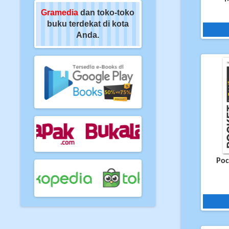
oko-toko
Gramedia
dan toko-toko
Gramedia
dan toko-t
di kota
buku terdekat di kota
buku terdekat di kot
Anda.
Anda.
Poc