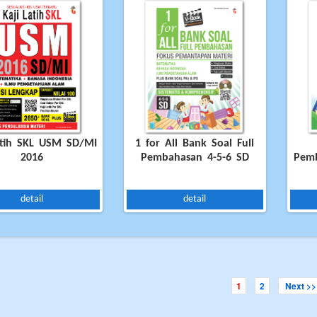
atih SKL USM SD/MI
1 for All Bank Soal Full
2016
Pembahasan 4-5-6 SD
Pemb
detail
detail
1
2
Next >>