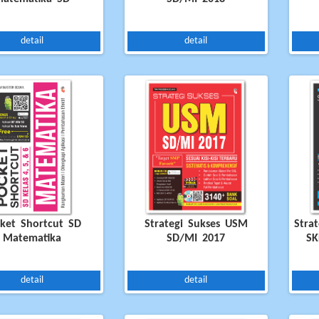
oko
a
detail
detail
ket Shortcut SD
Strategi Sukses USM
Stra
Matematika
SD/MI 2017
SK
detail
detail