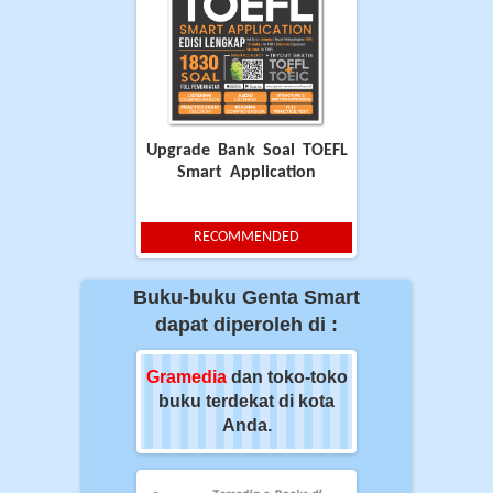
Upgrade Bank Soal TOEFL
Smart Application
RECOMMENDED
Buku-buku Genta Smart
dapat diperoleh di :
ia
dan toko-toko
Gramedia
dan toko-toko
Gramedia
dan t
erdekat di kota
buku terdekat di kota
buku terdekat 
Anda.
Anda.
Anda.