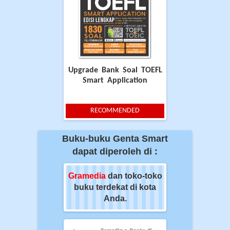
Upgrade Bank Soal TOEFL
Smart Application
RECOMMENDED
Buku-buku Genta Smart
dapat diperoleh di :
ia
dan toko-toko
Gramedia
dan toko-toko
Gramedia
dan t
erdekat di kota
buku terdekat di kota
buku terdekat 
Anda.
Anda.
Anda.