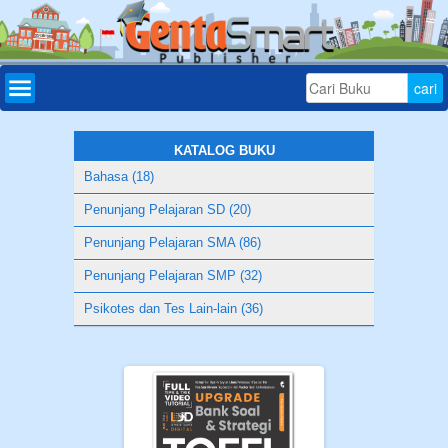
Home
Daftar
Buku
KATALOG BUKU
Bahasa (18)
Bonus
Penunjang Pelajaran SD (20)
Aplikasi
Penunjang Pelajaran SMA (86)
Download
Penunjang Pelajaran SMP (32)
Tryout
Psikotes dan Tes Lain-lain (36)
Online